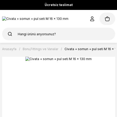
Ücretsiz teslimat
Anasayfa
Boru,Fittings ve Vanalar
Civata + somun + pul seti M 16 x 