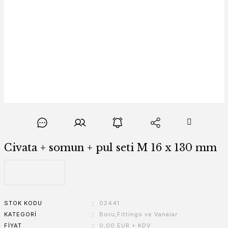
Civata + somun + pul seti M 16 x 130 mm
STOK KODU
02441
KATEGORI
Boru,Fittings ve Vanalar
FIYAT
0,00 EUR + KDV