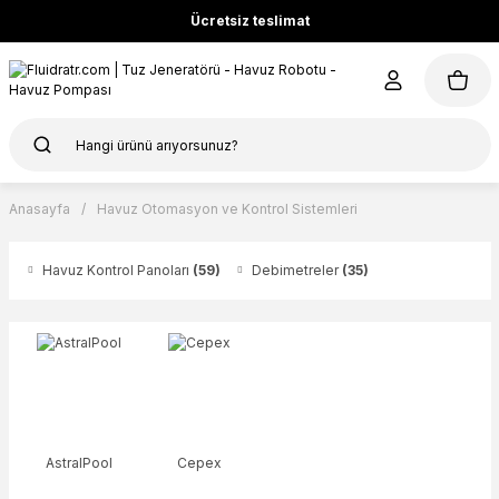
Ücretsiz teslimat
Anasayfa
Havuz Otomasyon ve Kontrol Sistemleri
Havuz Kontrol Panoları
(59)
Debimetreler
(35)
AstralPool
Cepex