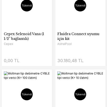
Tükendi
Tükendi
Cepex Selenoid Vana (1
Fluidra Connect uyumu
1/2” bağlantılı)
için kit
Cepex
AstralPool
0,00 TL
30.180,48 TL
Tükendi
Tükendi