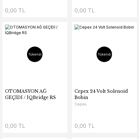
0,00 TL
0,00 TL
Tükendi
Tükendi
OTOMASYON AĞ
Cepex 24 Volt Solenoid
GEÇİDİ / İQBridge RS
Bobin
Cepex
0,00 TL
0,00 TL