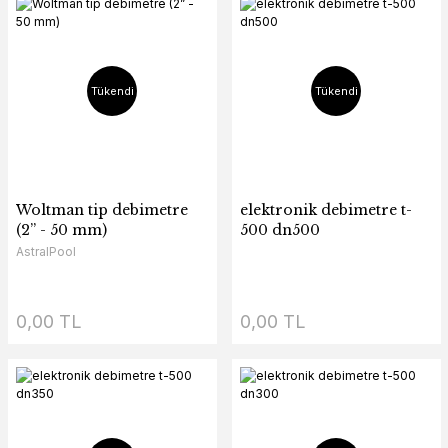
Tükendi
Tükendi
Woltman tip debimetre
elektronik debimetre t-
(2” - 50 mm)
500 dn500
AstralPool
0,00 TL
0,00 TL