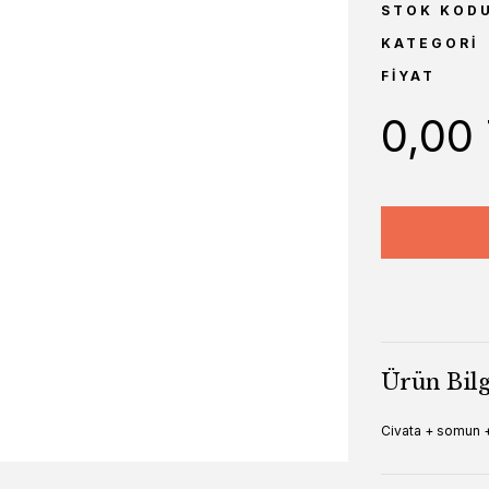
STOK KOD
KATEGORI
FIYAT
0,00
Ürün Bilg
Civata + somun 