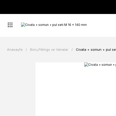
Anasayfa
Boru,Fittings ve Vanalar
Civata + somun + pul se