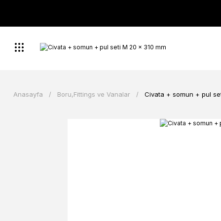
Anasayfa
Boru,Fittings ve Vanalar
Civata + somun + pul se