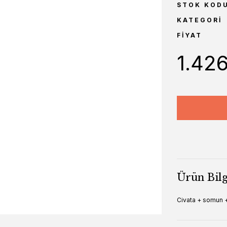
STOK KOD
KATEGORI
FIYAT
1.426
Ürün Bilg
Civata + somun 