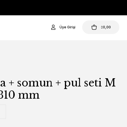
Üye Girişi
0,00
a + somun + pul seti M
 310 mm