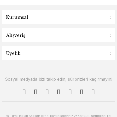
Kurumsal
Alışveriş
Üyelik
Sosyal medyada bizi takip edin, sürprizleri kaçırmayın!
© Tüm Hakları Saklıdır. Kredi kartı bilgileriniz 256bit SSL sertifikası ile