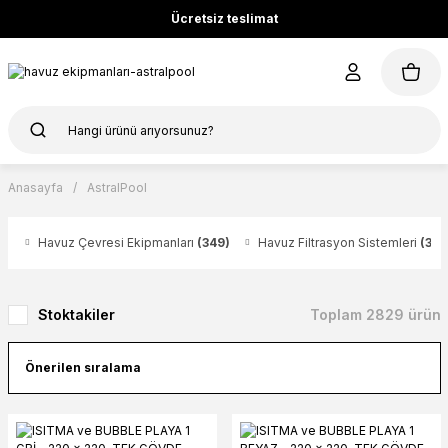
Ücretsiz teslimat
Anasayfa
AstralPool
Havuz Çevresi Ekipmanları
(349)
Havuz Filtrasyon Sistemleri
(344
Stoktakiler
Toplam 2829 ürün