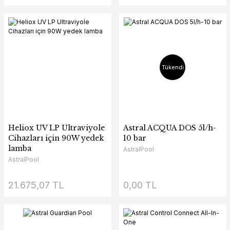
Tükendi
Heliox UV LP Ultraviyole
Astral ACQUA DOS 5l/h-
Cihazları için 90W yedek
10 bar
lamba
AstralPool
AstralPool
21.675,07 TL
0,00 TL