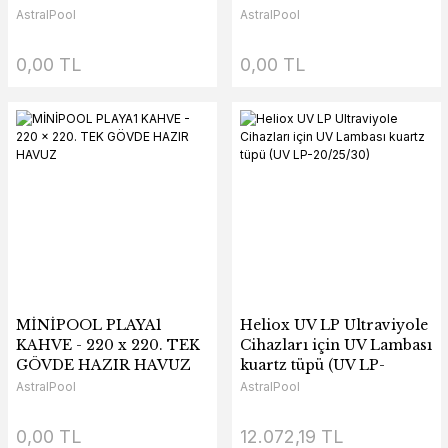
AstralPool
AstralPool
0,00 TL
0,00 TL
MİNİPOOL PLAYA1
Heliox UV LP Ultraviyole
KAHVE - 220 x 220. TEK
Cihazları için UV Lambası
GÖVDE HAZIR HAVUZ
kuartz tüpü (UV LP-
20/25/30)
AstralPool
AstralPool
0,00 TL
12.072,19 TL