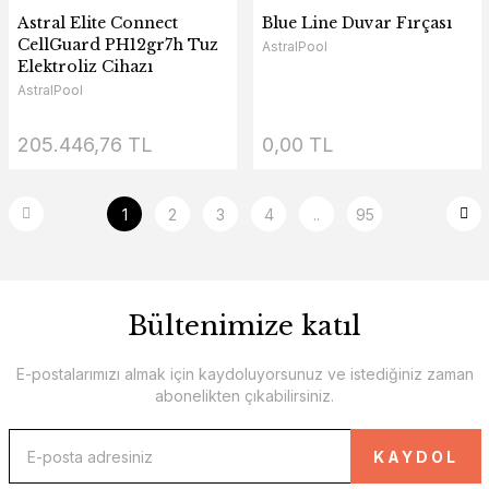
Astral Elite Connect
Blue Line Duvar Fırçası
CellGuard PH12gr7h Tuz
AstralPool
Elektroliz Cihazı
AstralPool
205.446,76 TL
0,00 TL
1
2
3
4
..
95
Bültenimize katıl
E-postalarımızı almak için kaydoluyorsunuz ve istediğiniz zaman
abonelikten çıkabilirsiniz.
KAYDOL