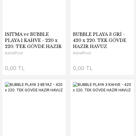
ISITMA ve BUBBLE
BUBBLE PLAYA 3 GRİ -
PLAYA 1 KAHVE - 220 x
420 x 220. TEK GÖVDE
220. TEK GÖVDE HAZIR
HAZIR HAVUZ
HAVUZ
AstralPool
AstralPool
0,00 TL
0,00 TL