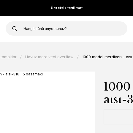
Ücretsiz teslimat
utamaklar
Havuz merdiveni overflow
1000 model merdiven - aısı
1000
aısı-