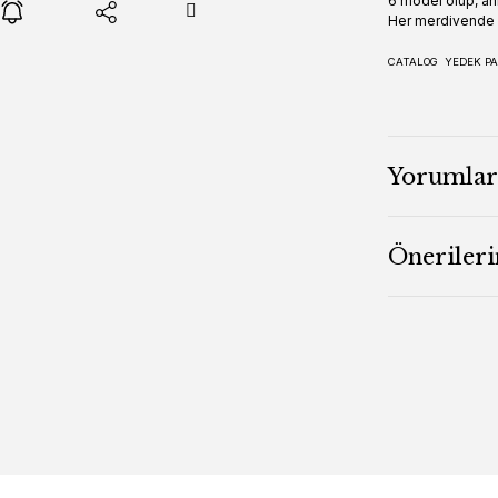
6 model olup, ank
Her merdivende b
CATALOG
YEDEK PA
Yorumlar
Önerileri