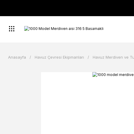
Anasayfa
Havuz Çevresi Ekipmanları
Havuz Merdiven ve T