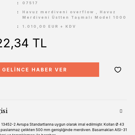
U
07517
Havuz merdiveni overflow
,
Havuz
Merdiveni Üstten Taşmalı Model 1000
1.010,00 EUR + KDV
22,34 TL
GELİNCE HABER VER
isi
13452-2 Avrupa Standartlarına uygun olarak imal edilmiştir. Kolları Ø 43
ite paslanmaz çelikten 500 mm genişliğinde merdiven. Basamakları AISI-31