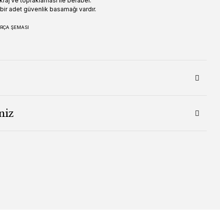
raj ve topraklaması ile beraber.
ir adet güvenlik basamağı vardır.
RÇA ŞEMASI
niz