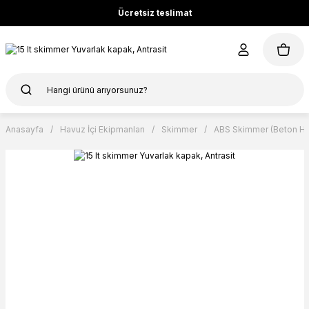
Ücretsiz teslimat
Anasayfa
Havuz İçi Ekipmanları
Skimmer
ABS Skimmer (Beton Hav