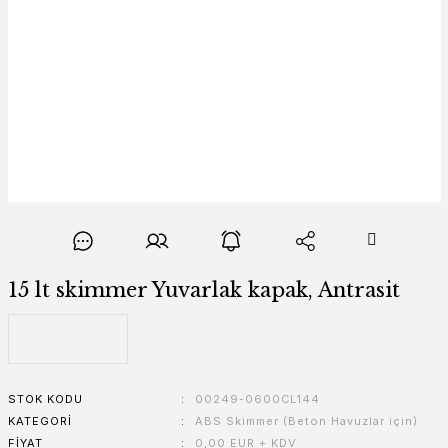
15 lt skimmer Yuvarlak kapak, Antrasit
STOK KODU
00249-0600CL144
KATEGORI
ABS Skimmer (Beton Havuzlar için)
FIYAT
0,00 EUR + KDV