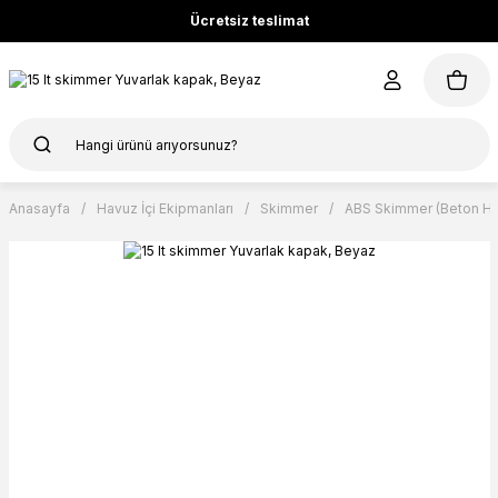
Ücretsiz teslimat
Anasayfa
Havuz İçi Ekipmanları
Skimmer
ABS Skimmer (Beton Hav