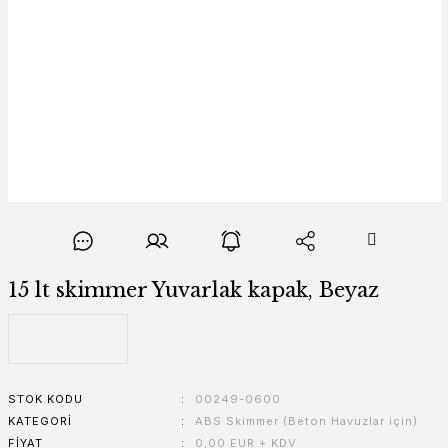
15 lt skimmer Yuvarlak kapak, Beyaz
STOK KODU
00249-0600
KATEGORI
ABS Skimmer (Beton Havuzlar için)
FIYAT
0,00 EUR + KDV