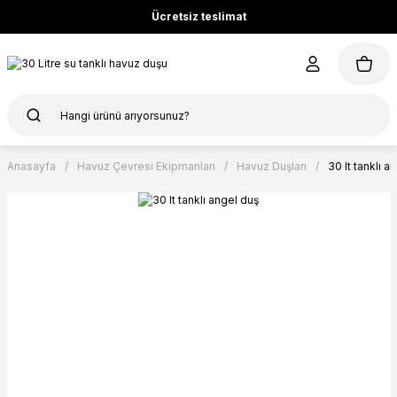
Ücretsiz teslimat
Anasayfa
Havuz Çevresi Ekipmanları
Havuz Duşları
30 lt tanklı a