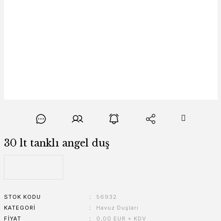
30 lt tanklı angel duş
STOK KODU
56932
KATEGORI
Havuz Duşları
FIYAT
0,00 EUR + KDV