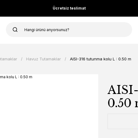
Ücretsiz teslimat
utamaklar
Havuz Tutamaklar
AISI-316 tutunma kolu L : 0.50 m
AISI-
0.50