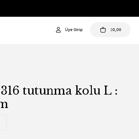
Üye Girişi
0,00
316 tutunma kolu L :
 m