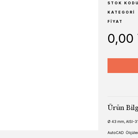
STOK KOD
KATEGORI
FIYAT
0,00
Ürün Bilg
Ø 43 mm, AISI-31
AutoCAD
Ölçüle