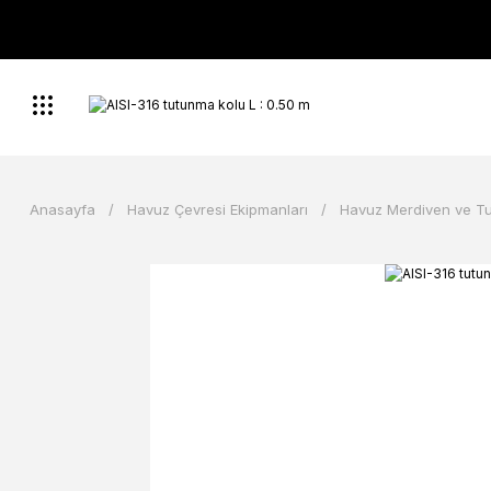
Anasayfa
Havuz Çevresi Ekipmanları
Havuz Merdiven ve T