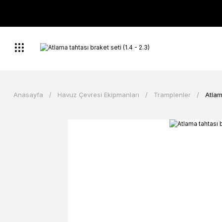
Anasayfa
Havuz Çevresi Ekipmanları
Tramplenler
Atlam