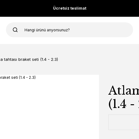
Ücretsiz teslimat
a tahtası braket seti (1.4 - 2.3)
Atlam
(1.4 -