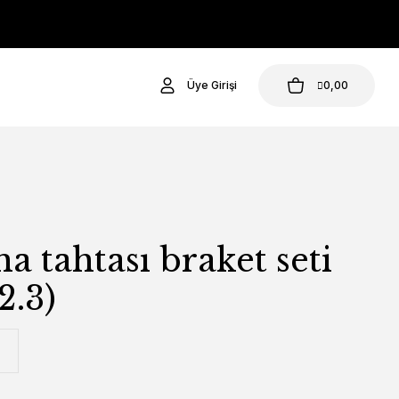
Üye Girişi
0,00
a tahtası braket seti
 2.3)