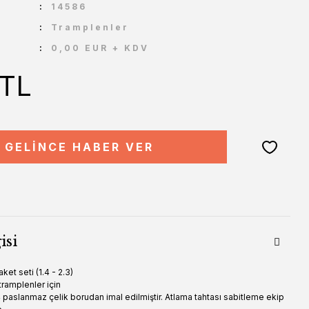
U
14586
Tramplenler
0,00 EUR + KDV
 TL
GELİNCE HABER VER
isi
ket seti (1.4 - 2.3)
tramplenler için
4 paslanmaz çelik borudan imal edilmiştir. Atlama tahtası sabitleme ekip