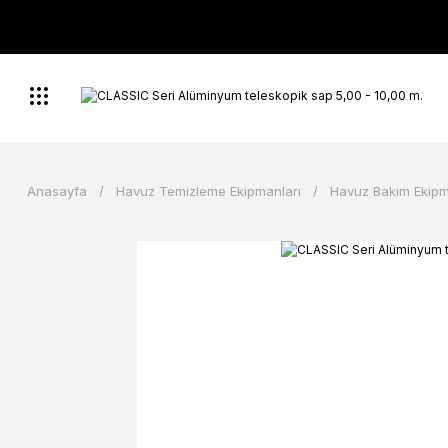
Anasayfa
Havuz Temizleme Ekipmanları
Havuz Bakım Ekipm