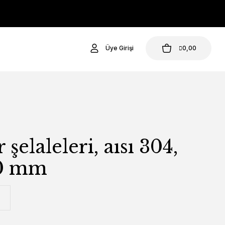
Üye Girişi
0,00
 şelaleleri, aısı 304,
0 mm