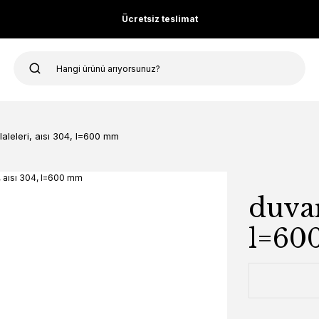
Ücretsiz teslimat
laleleri, aısı 304, l=600 mm
duvar
l=60