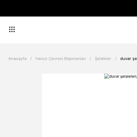
Anasayfa
Havuz Çevresi Ekipmanları
Şelaleler
duvar şe