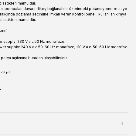
 plastikten mamuldür.
zaj pompaları duvara dikey bağlanabilir. üzerindeki potansiyometre saye
alığında dozlama seçimine imkan veren kontrol paneli, kullanılan kimya
 plastikten mamuldür.
ınıfı
r supply: 230 V a.c.50 Hz monofaze.
er supply: 240 V a.c.50-60 Hz monafaze; 110 V a.c. 50-60 Hz monofaz
arça açılımına buradan ulaşabilirsiniz.
ZU.pdf
pdf