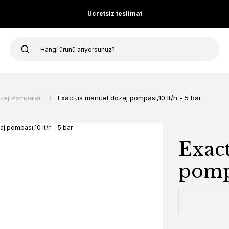
Ücretsiz teslimat
zaj Pompaları
Exactus manuel dozaj pompası,10 lt/h - 5 bar
Exac
pompa