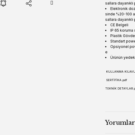
sallara dayanıklı
Elektronik do
sinde %20-100 ar
sallara dayanıklı
CE Belgeli
IP 65 koruma s
Plastik Gövde
Standart powe
Opsiyonel pow
e
Ürünün yedek p
KULLANMA KILAVU
SERTİFİKA.pdf
TEKNİK DETAYLAR.
Yorumlar