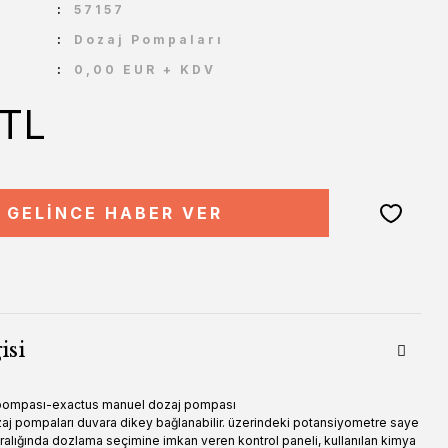
U
57157
Dozaj Pompaları
0,00 EUR + KDV
 TL
GELİNCE HABER VER
isi
pompası-exactus manuel dozaj pompası
zaj pompaları duvara dikey bağlanabilir. üzerindeki potansiyometre saye
alığında dozlama seçimine imkan veren kontrol paneli, kullanılan kimya