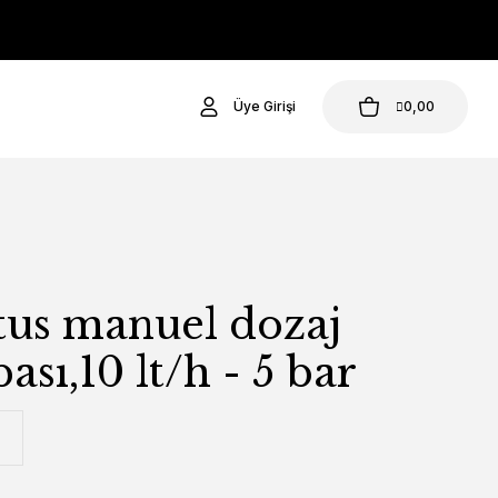
Üye Girişi
0,00
tus manuel dozaj
sı,10 lt/h - 5 bar