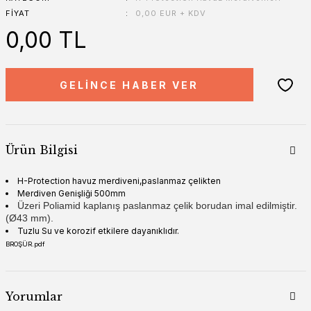
FIYAT
0,00 EUR + KDV
0,00 TL
GELİNCE HABER VER
Ürün Bilgisi
H-Protection havuz merdiveni,paslanmaz çelikten
Merdiven Genişliği 500mm
Üzeri Poliamid kaplanış paslanmaz çelik borudan imal edilmiştir.
(Ø43 mm).
Tuzlu Su ve korozif etkilere dayanıklıdır.
BROŞÜR.pdf
Yorumlar