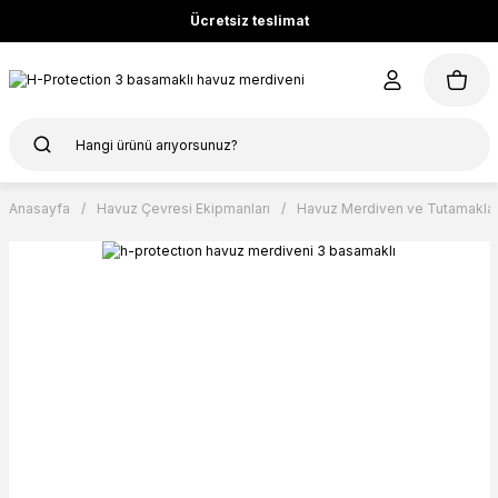
Ücretsiz teslimat
Anasayfa
Havuz Çevresi Ekipmanları
Havuz Merdiven ve Tutamakla