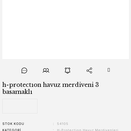
h-protectıon havuz merdiveni 3
basamaklı
STOK KODU
54105
KATEGORI
H-Protection Havuz Merdivenleri