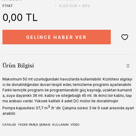
FIYAT
0,00 EUR + KDV
0,00 TL
GELİNCE HABER VER
Ürün Bilgisi
Maksimum 50 mt uzunluğundaki havuzlarda kullanılabilir. Kızılötesi algılayı
cı ile donatıldığından duvarı tespit eder, temizleme programı ayarlanabilir.
Farklı temizlik programı ile programlanabilir güç kaynağı, uzaktan kumand
a, suya dayanıklı 36 mt. kablo ve isteğebağlı 45 mt. lik ikinci bir kablo, taşı
ma arabası vardır. Yüksek kaliteli 4 adet DC motor ile donatılmıştır.
3
Pompa kapasitesi 37,7 m
/h 'dir. Çalışma süresi 3 ile 9 saat arasında ayarl
anabilir.
CATALOG
YEDEK PARÇA ŞEMASI
KULLANIM
VİDEO