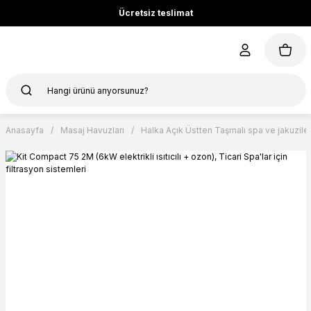
Ücretsiz teslimat
Anasayfa
Masaj Havuzları
Halka Açık Üstten Taşmalı spa ve jakuzile