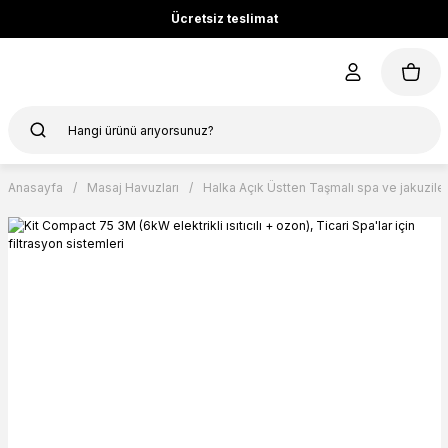
Ücretsiz teslimat
Anasayfa
Masaj Havuzları
Halka Açık Üstten Taşmalı spa ve jakuzile