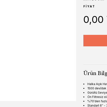
FIYAT
0,00
Ürün Bilg
Halka Açık Hav
1500 dev/dak
Gürültü Seviy
Ön Filtresiz o
%70'den fazl
Standart 6'' - 