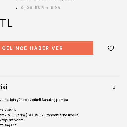
0,00 EUR + KDV
 TL
GELİNCE HABER VER
isi
uzlar için yüksek verimli Santrifuj pompa
esi 70dBA
larak %85 verim (ISO 9906 ;Standartlarına uygun)
a toplam verim
7'' Bağlantı