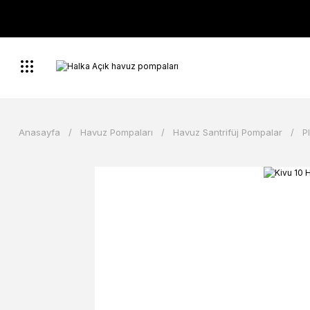
Anasayfa
Havuz Pompaları
Havuz Santrifüj Pompalar
P