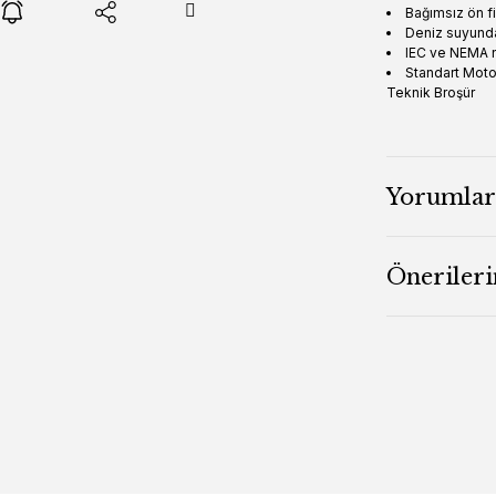
Bağımsız ön fil
Deniz suyunda
IEC ve NEMA n
Standart Motor
Teknik Broşür
Yorumlar
Önerileri