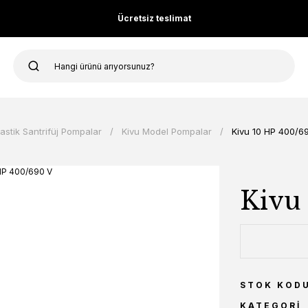
Ücretsiz teslimat
lastik Santrifüj Pompalar
Kivu Model Pompalar
Kivu 10 HP 400/6
Kivu
STOK KOD
KATEGORI