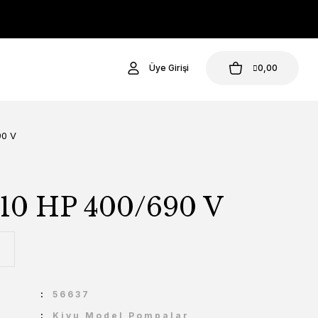
Üye Girişi
0,00
90 V
 10 HP 400/690 V
U
56637
Kivu Model Pompalar