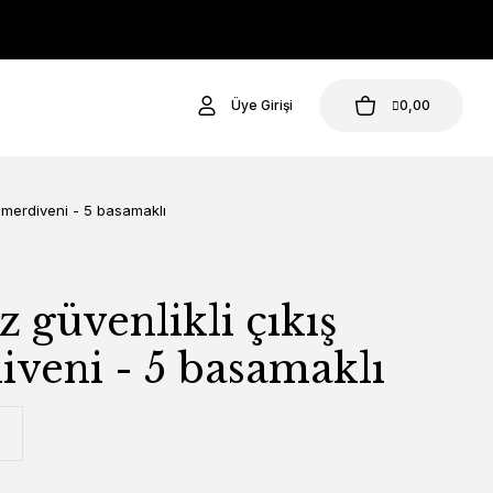
Üye Girişi
0,00
ş merdiveni - 5 basamaklı
z güvenlikli çıkış
veni - 5 basamaklı