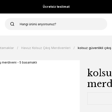
Ücretsiz teslimat
utamaklar
Havuz Kolsuz Çıkış Merdivenleri
kolsuz güvenlikli çıkı
kolsu
merdi