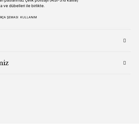
ı paslanmaz çelik polisajlı (AISI-316 kalite)
a ve dübelleri ile birlikte.
RÇA ŞEMASI
KULLANIM
niz