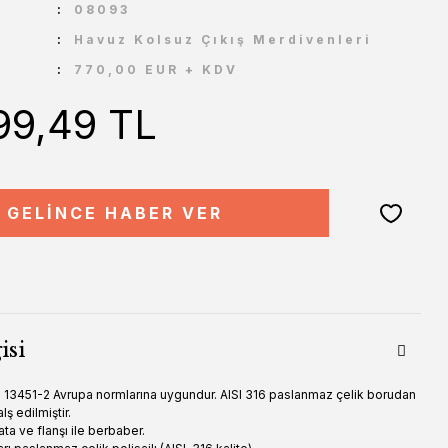
U
08093
Havuz Kolsuz Çıkış Merdivenleri
770,00 EUR + KDV
99,49 TL
GELİNCE HABER VER
isi
 13451-2 Avrupa normlarına uygundur. AISI 316 paslanmaz çelik borudan
ş edilmiştir.
ata ve flanşı ile berbaber.