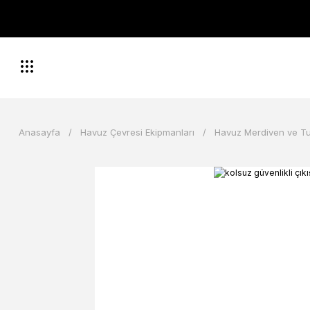
Anasayfa
Havuz Çevresi Ekipmanları
Havuz Merdiven ve T