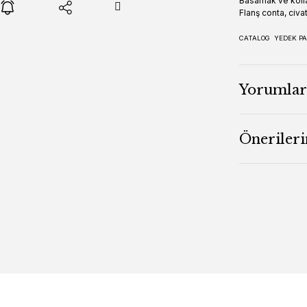
Basamak ve kollar
Flanş conta, civat
CATALOG
YEDEK PA
Yorumlar
Önerileri