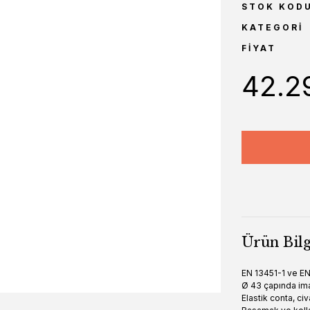
STOK KOD
KATEGORI
FIYAT
42.2
Ürün Bilg
EN 13451-1 ve EN
Ø 43 çapında imal
Elastik conta, civ