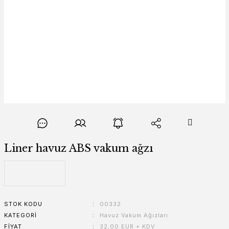
Liner havuz ABS vakum ağzı
STOK KODU
00332
KATEGORI
Havuz Vakum Ağızları
FIYAT
32,00 EUR + KDV