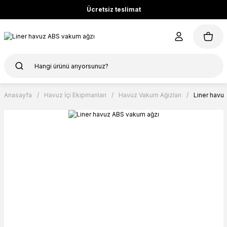
Ücretsiz teslimat
Anasayfa
Havuz İçi Ekipmanları
Havuz Vakum Ağızları
Liner havu