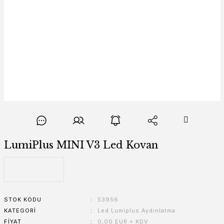
LumiPlus MINI V3 Led Kovan
STOK KODU
53956
KATEGORI
Led Lumiplus Aydınlatma
FIYAT
0,00 EUR + KDV