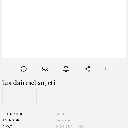
lux dairesel su jeti
STOK KODU
20132
KATEGORI
Şelaleler
FIYAT
0,00 EUR + KDV