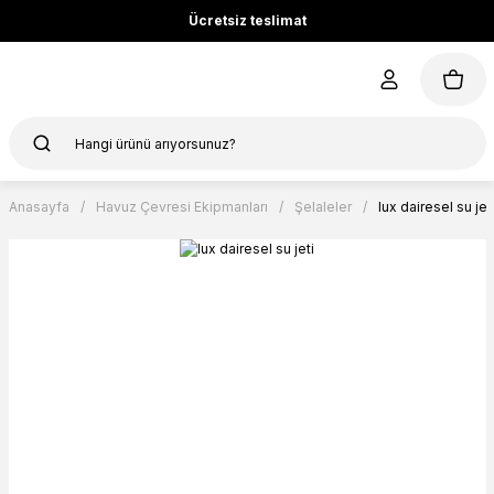
Ücretsiz teslimat
Anasayfa
Havuz Çevresi Ekipmanları
Şelaleler
lux dairesel su jet