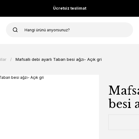
Ücretsiz teslimat
llar
Mafsallı debi ayarlı Taban besi ağzı- Açık gri
Mafsa
besi 