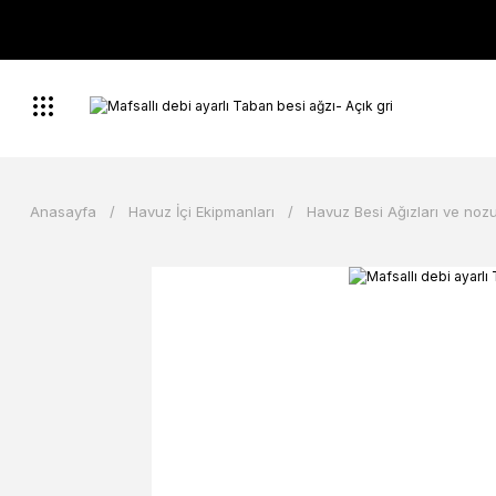
Anasayfa
Havuz İçi Ekipmanları
Havuz Besi Ağızları ve nozu