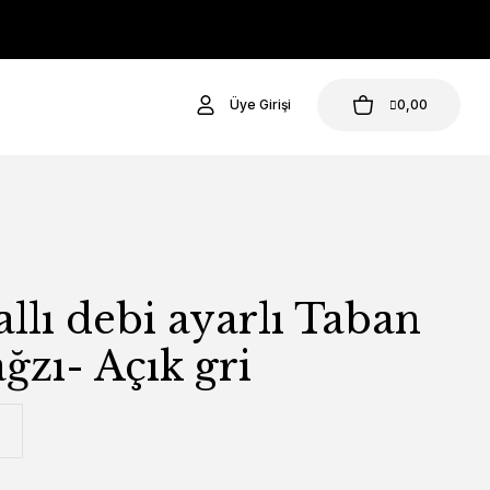
Üye Girişi
0,00
llı debi ayarlı Taban
ağzı- Açık gri