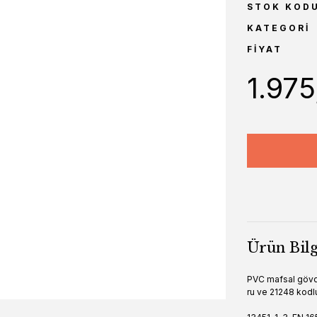
STOK KOD
KATEGORI
FIYAT
1.97
Ürün Bilg
PVC mafsal gövd
ru ve 21248 kodl