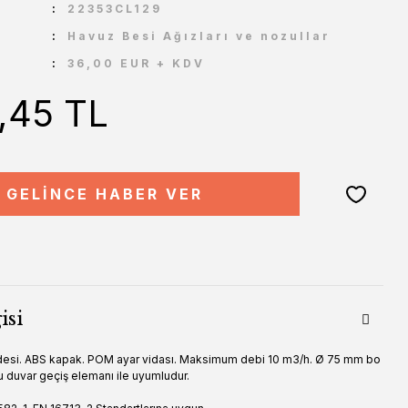
U
22353CL129
Havuz Besi Ağızları ve nozullar
36,00 EUR + KDV
5,45 TL
GELİNCE HABER VER
isi
esi. ABS kapak. POM ayar vidası. Maksimum debi 10 m3/h. Ø 75 mm bo
u duvar geçiş elemanı ile uyumludur.