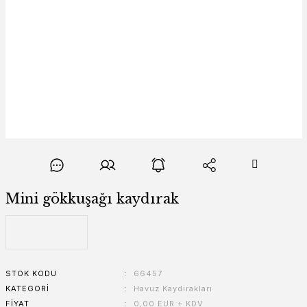
Mini gökkuşağı kaydırak
STOK KODU
66457
KATEGORI
Havuz Kaydırakları
FIYAT
0,00 EUR + KDV