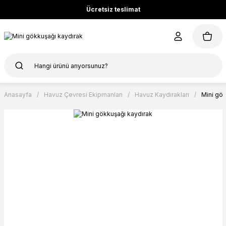
Ücretsiz teslimat
Anasayfa
Havuz Çevresi Ekipmanları
Havuz Kaydırakları
Mini gök