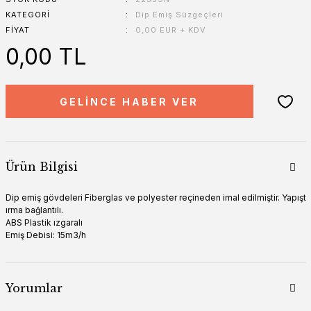
KATEGORI
Dip Emiş Süzgeçleri
FIYAT
0,00 EUR + KDV
0,00 TL
GELİNCE HABER VER
Ürün Bilgisi
Dip emiş gövdeleri Fiberglas ve polyester reçineden imal edilmiştir. Yapışt
ırma bağlantılı.
ABS Plastik ızgaralı
Emiş Debisi: 15m3/h
Yorumlar