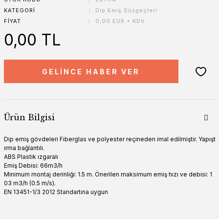
KATEGORI
Dip Emiş Süzgeçleri
FIYAT
0,00 EUR + KDV
0,00 TL
GELİNCE HABER VER
Ürün Bilgisi
Dip emiş gövdeleri Fiberglas ve polyester reçineden imal edilmiştir. Yapışt
ırma bağlantılı.
ABS Plastik ızgaralı
Emiş Debisi: 66m3/h
Minimum montaj derinliği: 1.5 m. Önerilen maksimum emiş hızı ve debisi: 1
03 m3/h (0.5 m/s).
EN 13451-1/3 2012 Standartına uygun