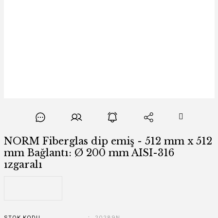
NORM Fiberglas dip emiş - 512 mm x 512
mm Bağlantı: Ø 200 mm AISI-316
ızgaralı
STOK KODU
20289N