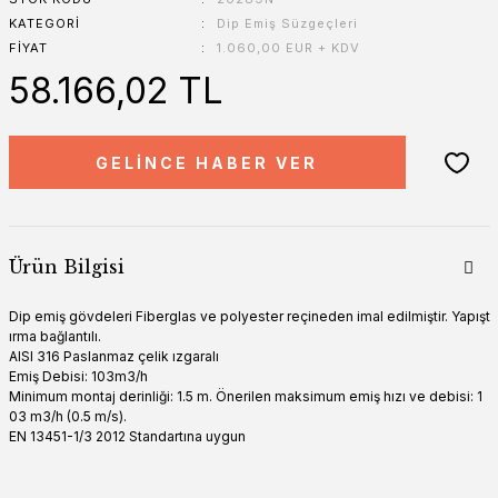
KATEGORI
Dip Emiş Süzgeçleri
FIYAT
1.060,00 EUR + KDV
58.166,02 TL
GELİNCE HABER VER
Ürün Bilgisi
Dip emiş gövdeleri Fiberglas ve polyester reçineden imal edilmiştir. Yapışt
ırma bağlantılı.
AISI 316 Paslanmaz çelik ızgaralı
Emiş Debisi: 103m3/h
Minimum montaj derinliği: 1.5 m. Önerilen maksimum emiş hızı ve debisi: 1
03 m3/h (0.5 m/s).
EN 13451-1/3 2012 Standartına uygun