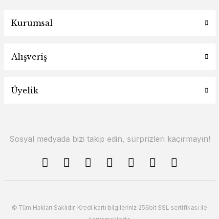
Kurumsal
Alışveriş
Üyelik
Sosyal medyada bizi takip edin, sürprizleri kaçırmayın!
© Tüm Hakları Saklıdır. Kredi kartı bilgileriniz 256bit SSL sertifikası ile