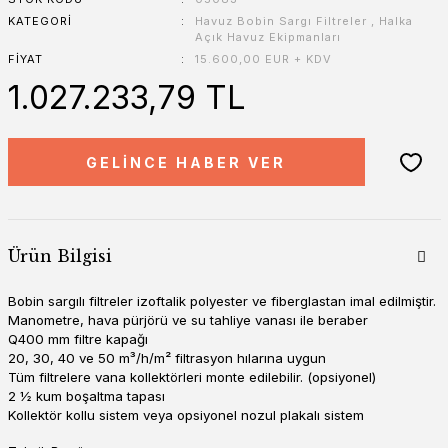
KATEGORI
Havuz Bobin Sargı Filtreler
,
Halka
Açık Havuz Ekipmanları
FIYAT
15.600,00 EUR + KDV
1.027.233,79 TL
GELİNCE HABER VER
Ürün Bilgisi
Bobin sargılı filtreler izoftalik polyester ve fiberglastan imal edilmiştir.
Manometre, hava pürjörü ve su tahliye vanası ile beraber
Q400 mm filtre kapağı
20, 30, 40 ve 50 m³/h/m² filtrasyon hılarına uygun
Tüm filtrelere vana kollektörleri monte edilebilir. (opsiyonel)
2 ½ kum boşaltma tapası
Kollektör kollu sistem veya opsiyonel nozul plakalı sistem