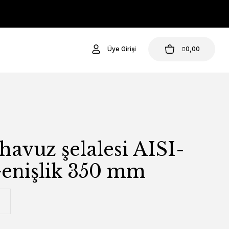
Üye Girişi
0,00
havuz şelalesi AISI-
Genişlik 350 mm