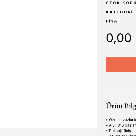
STOK KOD
KATEGORI
FIYAT
0,00
Ürün Bilg
• Özel havuzlar i
• AISI-316 pasla
• Polisajlı finiş.