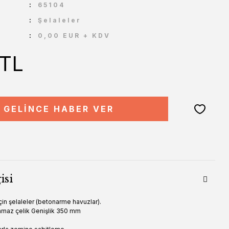
U
65104
Şelaleler
0,00 EUR + KDV
 TL
GELİNCE HABER VER
isi
çin şelaleler (betonarme havuzlar).
nmaz çelik Genişlik 350 mm