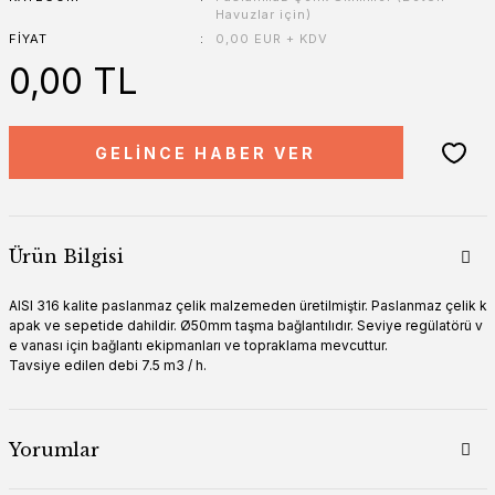
Havuzlar için)
FIYAT
0,00 EUR + KDV
0,00 TL
GELİNCE HABER VER
Ürün Bilgisi
AISI 316 kalite paslanmaz çelik malzemeden üretilmiştir. Paslanmaz çelik k
apak ve sepetide dahildir. Ø50mm taşma bağlantılıdır. Seviye regülatörü v
e vanası için bağlantı ekipmanları ve topraklama mevcuttur.
Tavsiye edilen debi 7.5 m3 / h.
Yorumlar