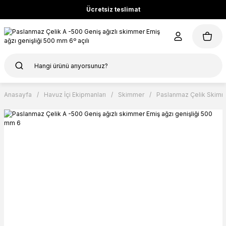
Ücretsiz teslimat
Anasayfa
Havuz İçi Ekipmanları
Skimmer
Paslanmaz Çelik Skimme