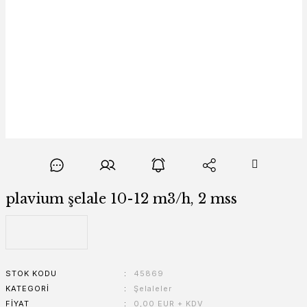
plavium şelale 10-12 m3/h, 2 mss
STOK KODU
45869
KATEGORI
Şelaleler
FIYAT
0,00 EUR + KDV