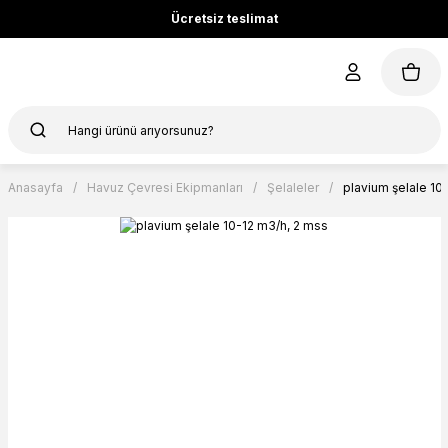
Ücretsiz teslimat
Anasayfa
Havuz Çevresi Ekipmanları
Şelaleler
plavium şelale 10