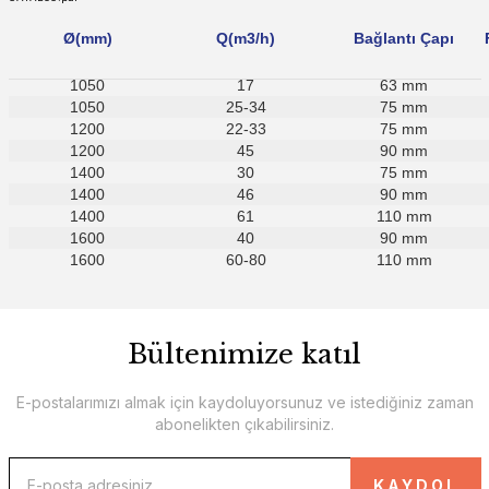
Ø(mm)
Q(m3/h)
Bağlantı Çapı
1050
17
63 mm
1050
25-34
75 mm
1200
22-33
75 mm
1200
45
90 mm
1400
30
75 mm
1400
46
90 mm
1400
61
110 mm
1600
40
90 mm
1600
60-80
110 mm
Bültenimize katıl
E-postalarımızı almak için kaydoluyorsunuz ve istediğiniz zaman
abonelikten çıkabilirsiniz.
KAYDOL