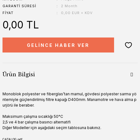
GARANTI SÜRESI
2 Month
FIYAT
0,00 EUR + KDV
0,00 TL
GELİNCE HABER VER
Ürün Bilgisi
Monoblok polyester ve fiberglas’tan mamul, gövdesi polyester sarma yö
ntemiyle güçlendirilmiş filtre kapağı D400mm. Manamotre ve hava alma p
urjörü ile beraber.
Maksimum çalışma sıcaklığı 50°C
2,5 ve 4 bar çalışma basıncı alternatifi
Diğer Modeller için aşağıdaki seçim tablosuna bakınız.
CATALOG.pdf