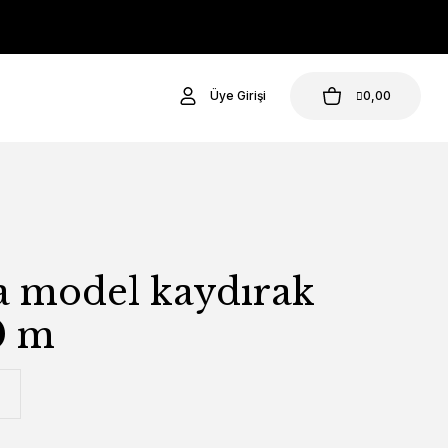
Üye Girişi
0,00
a model kaydırak
0 m