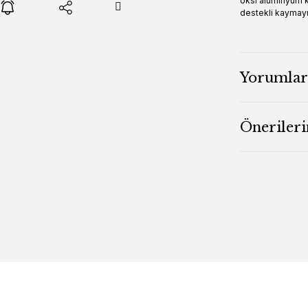
oksi alüminyum ko
destekli kaymayı 
Yorumlar
Önerileri