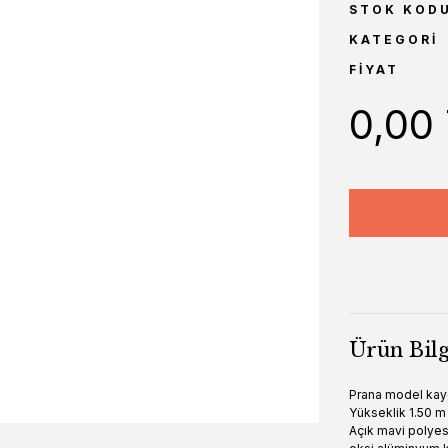
STOK KOD
KATEGORI
FIYAT
0,00
Ürün Bilg
Prana model kay
Yükseklik 1.50 m
Açık mavi polye