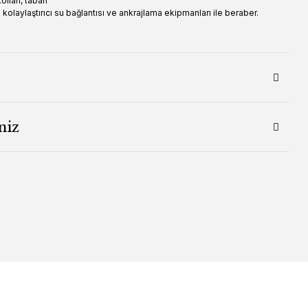
lları, taban
kolaylaştırıcı su bağlantısı ve ankrajlama ekipmanları ile beraber.
niz