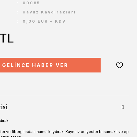
U
00085
Havuz Kaydırakları
0,00 EUR + KDV
 TL
GELİNCE HABER VER
isi
dırak
ster ve fiberglasdan mamul kaydırak. Kaymaz polyester basamaklı ve ep