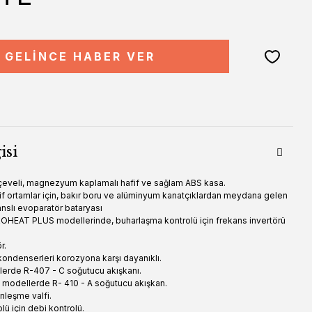
GELİNCE HABER VER
isi
çeveli, magnezyum kaplamalı hafif ve sağlam ABS kasa.
zif ortamlar için, bakır boru ve alüminyum kanatçıklardan meydana gelen
slı evoparatör bataryası
ROHEAT PLUS modellerinde, buharlaşma kontrolü için frekans invertörü
r.
kondenserleri korozyona karşı dayanıklı.
lerde R-407 - C soğutucu akışkanı.
odellerde R- 410 - A soğutucu akışkan.
nleşme valfi.
ü için debi kontrolü.