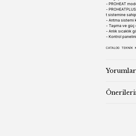
- PROHEAT modell
- PROHEATPLUS mo
t sistemine sahipt
- Arıtma sistemi 
- Taşıma ve güç 
- Anlık sıcaklık g
- Kontrol panelini
CATALOG
TEKNİK
Yorumlar
Önerileri