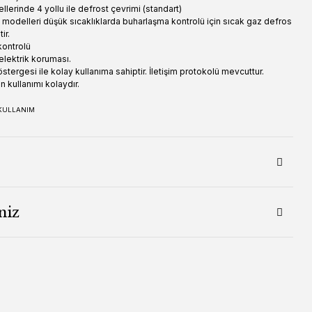
erinde 4 yollu ile defrost çevrimi (standart)
delleri düşük sıcaklıklarda buharlaşma kontrolü için sıcak gaz defros
ir.
kontrolü
elektrik koruması.
östergesi ile kolay kullanıma sahiptir. İletişim protokolü mevcuttur.
n kullanımı kolaydır.
KULLANIM
niz