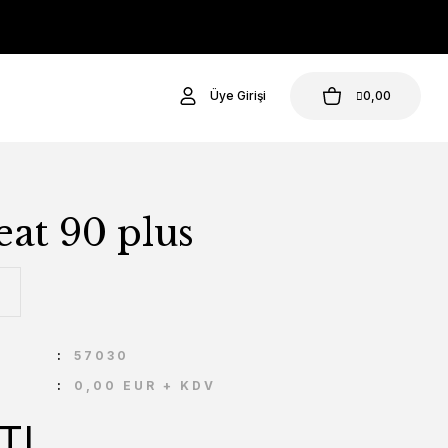
Üye Girişi
0,00
at 90 plus
U
57030
0,00 EUR + KDV
 TL