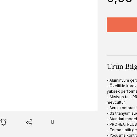
Ürün Bilg
- Alüminyum çer
- Özellikle koro
yüksek performan
- Aksiyon fan, P
mevcuttur.
- Scrol komprasö
- G2 titanyum su
- Standart model
- PROHEATPLUS m
- Termostatik ge
- Yoğuşma kontrol