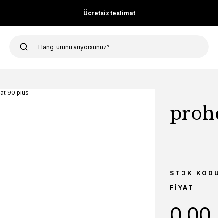
Ücretsiz teslimat
prohe
STOK KOD
FIYAT
0,00