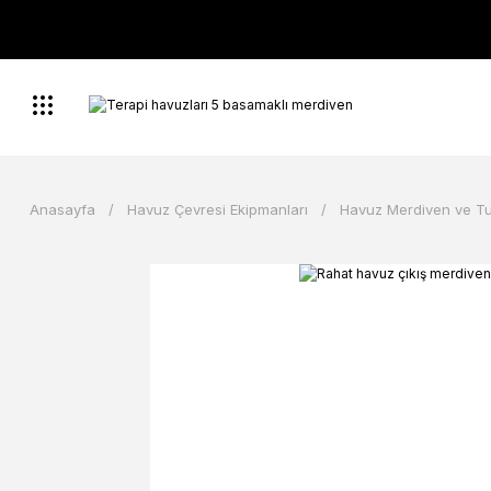
Anasayfa
Havuz Çevresi Ekipmanları
Havuz Merdiven ve T