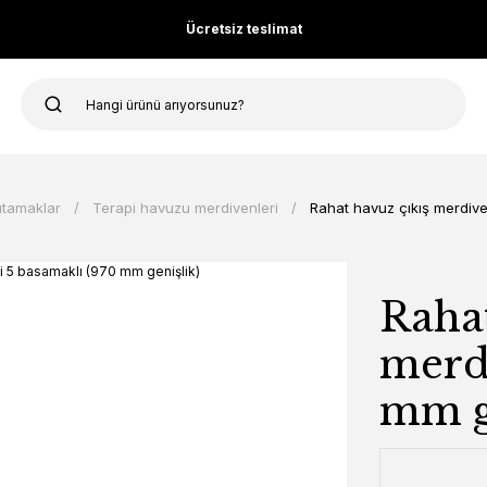
Ücretsiz teslimat
utamaklar
Terapi havuzu merdivenleri
Rahat havuz çıkış merdive
Rahat
merdi
mm g