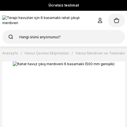
Ücretsiz teslimat
Anasayfa
Havuz Çevresi Ekipmanları
Havuz Merdiven ve Tutamakla