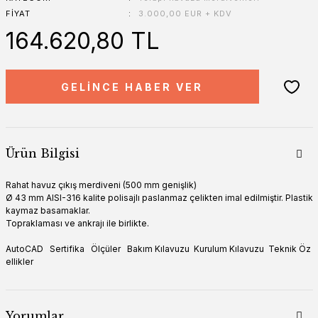
FIYAT
3.000,00 EUR + KDV
164.620,80 TL
GELİNCE HABER VER
Ürün Bilgisi
Rahat havuz çıkış merdiveni (500 mm genişlik)
Ø 43 mm AISI-316 kalite polisajlı paslanmaz çelikten imal edilmiştir. Plastik
kaymaz basamaklar.
Topraklaması ve ankrajı ile birlikte.
AutoCAD
Sertifika
Ölçüler
Bakım Kılavuzu
Kurulum Kılavuzu
Teknik Öz
ellikler
Yorumlar