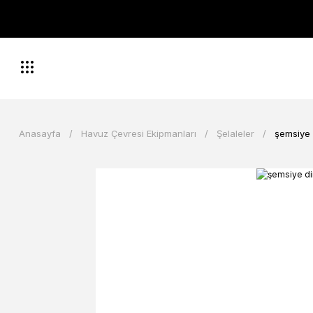
Anasayfa
Havuz Çevresi Ekipmanları
Şelaleler
şemsiye 