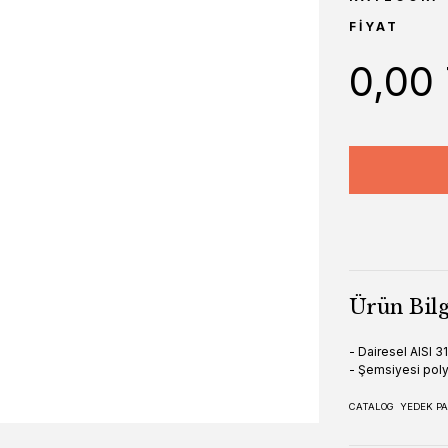
FIYAT
0,00
Ürün Bilg
- Dairesel AISI 3
- Şemsiyesi poly
CATALOG
YEDEK PA