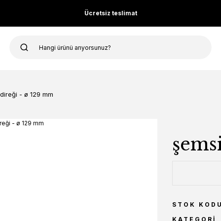
Ücretsiz teslimat
direği - ø 129 mm
şemsi
STOK KOD
KATEGORI