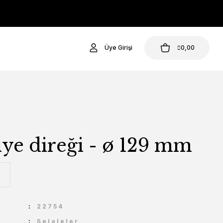
Üye Girişi
0,00
ye direği - ø 129 mm
U
22754
Şelaleler