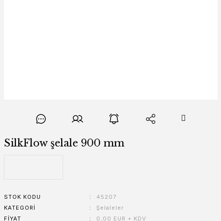
SilkFlow şelale 900 mm
STOK KODU
45207
KATEGORI
Şelaleler
FIYAT
0,00 EUR + KDV