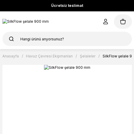
Ücretsiz teslimat
Anasayfa
Havuz Çevresi Ekipmanları
Şelaleler
SilkFlow şelale 