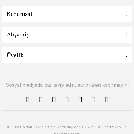
Kurumsal
Alışveriş
Üyelik
Sosyal medyada bizi takip edin, sürprizleri kaçırmayın!
© Tüm Hakları Saklıdır. Kredi kartı bilgileriniz 256bit SSL sertifikası ile