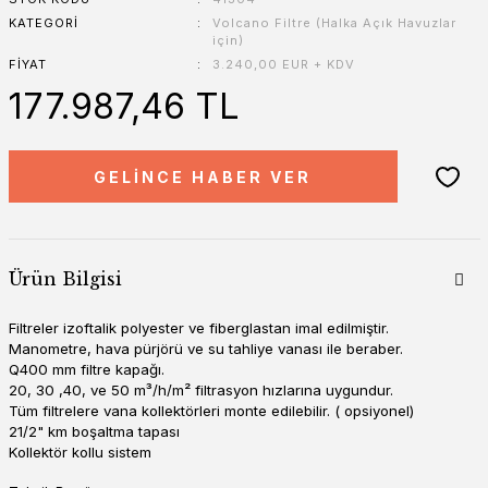
KATEGORI
Volcano Filtre (Halka Açık Havuzlar
için)
FIYAT
3.240,00 EUR + KDV
177.987,46 TL
GELİNCE HABER VER
Ürün Bilgisi
Filtreler izoftalik polyester ve fiberglastan imal edilmiştir.
Manometre, hava pürjörü ve su tahliye vanası ile beraber.
Q400 mm filtre kapağı.
20, 30 ,40, ve 50 m³/h/m² filtrasyon hızlarına uygundur.
Tüm filtrelere vana kollektörleri monte edilebilir. ( opsiyonel)
21/2" km boşaltma tapası
Kollektör kollu sistem