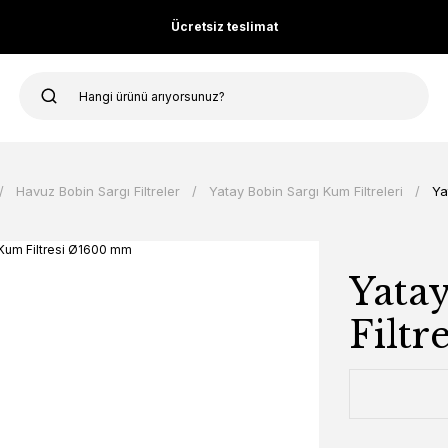
Ücretsiz teslimat
Havuz Bobin Sargı Filtreler
Yatay Bobin Sargı Kum Filtreleri
Ya
Yata
Filt