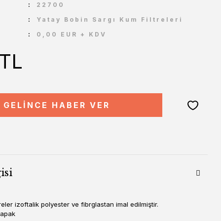
U
22700
Yatay Bobin Sargı Kum Filtreleri
0,00 EUR + KDV
 TL
GELİNCE HABER VER
isi
treler izoftalik polyester ve fibrglastan imal edilmiştir.
kapak