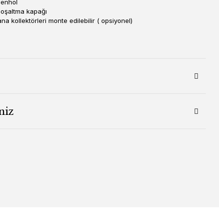
enhol
oşaltma kapağı
ana kollektörleri monte edilebilir ( opsiyonel)
niz