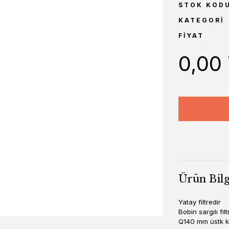
STOK KOD
KATEGORI
FIYAT
0,00
Ürün Bilg
Yatay filtredir
Bobin sargılı fil
Q140 mm üstk 