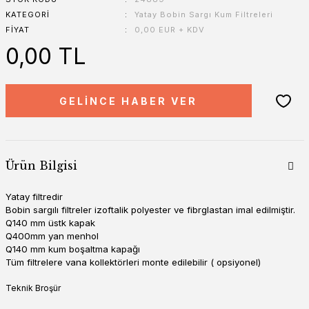
KATEGORI
Yatay Bobin Sargı Kum Filtreleri
FIYAT
0,00 EUR + KDV
0,00 TL
GELİNCE HABER VER
Ürün Bilgisi
Yatay filtredir
Bobin sargılı filtreler izoftalik polyester ve fibrglastan imal edilmiştir.
Q140 mm üstk kapak
Q400mm yan menhol
Q140 mm kum boşaltma kapağı
Tüm filtrelere vana kollektörleri monte edilebilir ( opsiyonel)
Teknik Broşür