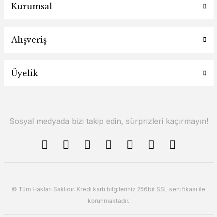
Kurumsal
Alışveriş
Üyelik
Sosyal medyada bizi takip edin, sürprizleri kaçırmayın!
© Tüm Hakları Saklıdır. Kredi kartı bilgileriniz 256bit SSL sertifikası ile
korunmaktadır.