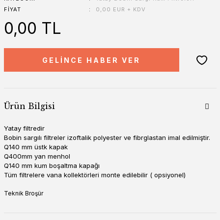
FIYAT
0,00 EUR + KDV
0,00 TL
GELİNCE HABER VER
Ürün Bilgisi
Yatay filtredir
Bobin sargılı filtreler izoftalik polyester ve fibrglastan imal edilmiştir.
Q140 mm üstk kapak
Q400mm yan menhol
Q140 mm kum boşaltma kapağı
Tüm filtrelere vana kollektörleri monte edilebilir ( opsiyonel)
Teknik Broşür